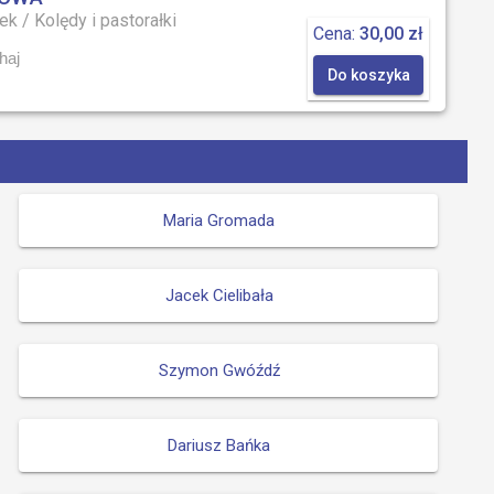
cek
/
Kolędy i pastorałki
Cena:
30,00 zł
haj
Do koszyka
Maria Gromada
Jacek Cielibała
Szymon Gwóźdź
Dariusz Bańka