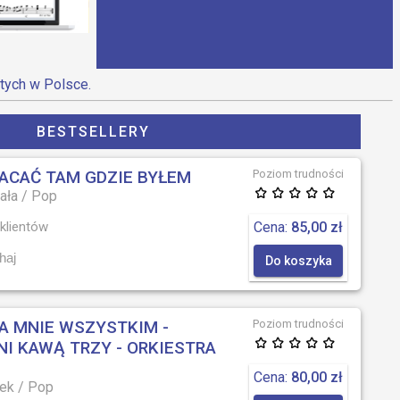
tych w Polsce.
BESTSELLERY
ACAĆ TAM GDZIE BYŁEM
Poziom trudności
ała
/
Pop
klientów
Cena:
85,00 zł
haj
Do koszyka
A MNIE WSZYSTKIM -
Poziom trudności
I KAWĄ TRZY - ORKIESTRA
Cena:
80,00 zł
cek
/
Pop