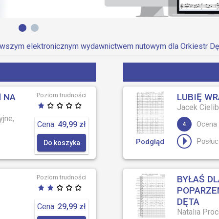
wszym elektronicznym wydawnictwem nutowym dla Orkiestr Dę
Ń NA
Poziom trudności
LUBIĘ WR
Jacek Cielib
yjne,
Cena:
49,99 zł
Ocena 
4
Posłuc
Podgląd
Do koszyka
Poziom trudności
BYŁAŚ DL
POPARZEN
DĘTA
Cena:
29,99 zł
Natalia Pro