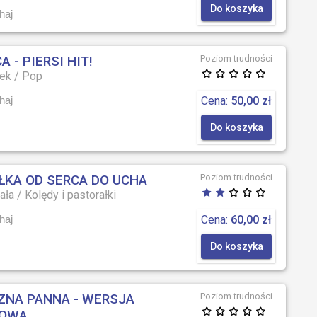
Do koszyka
haj
 - PIERSI HIT!
Poziom trudności
cek
/
Pop
Cena:
50,00 zł
haj
Do koszyka
ŁKA OD SERCA DO UCHA
Poziom trudności
ała
/
Kolędy i pastorałki
Cena:
60,00 zł
haj
Do koszyka
ZNA PANNA - WERSJA
Poziom trudności
TOWA